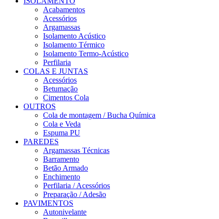
ISOLAMENTO
Acabamentos
Acessórios
Argamassas
Isolamento Acústico
Isolamento Térmico
Isolamento Termo-Acústico
Perfilaria
COLAS E JUNTAS
Acessórios
Betumação
Cimentos Cola
OUTROS
Cola de montagem / Bucha Química
Cola e Veda
Espuma PU
PAREDES
Argamassas Técnicas
Barramento
Betão Armado
Enchimento
Perfilaria / Acessórios
Preparação / Adesão
PAVIMENTOS
Autonivelante