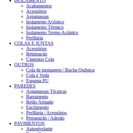
ISOLAMENTO
Acabamentos
Acessórios
Argamassas
Isolamento Acústico
Isolamento Térmico
Isolamento Termo-Acústico
Perfilaria
COLAS E JUNTAS
Acessórios
Betumação
Cimentos Cola
OUTROS
Cola de montagem / Bucha Química
Cola e Veda
Espuma PU
PAREDES
Argamassas Técnicas
Barramento
Betão Armado
Enchimento
Perfilaria / Acessórios
Preparação / Adesão
PAVIMENTOS
Autonivelante